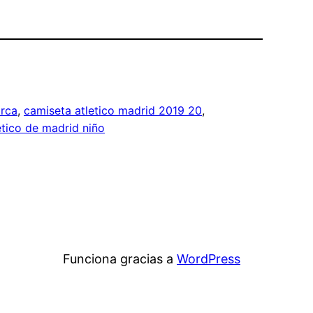
arca
, 
camiseta atletico madrid 2019 20
, 
tico de madrid niño
Funciona gracias a
WordPress