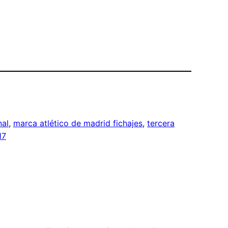
nal
, 
marca atlético de madrid fichajes
, 
tercera
17