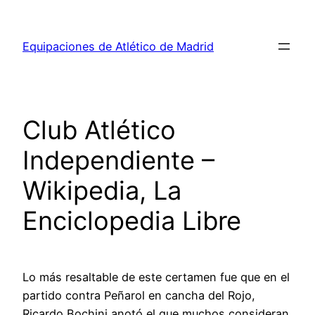
Saltar
al
Equipaciones de Atlético de Madrid
contenido
Club Atlético
Independiente –
Wikipedia, La
Enciclopedia Libre
Lo más resaltable de este certamen fue que en el
partido contra Peñarol en cancha del Rojo,
Ricardo Bochini anotó el que muchos consideran