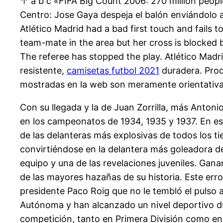
↑ a b c «FIFA Big Count 2006: 270 million peopl
Centro: Jose Gaya despeja el balón enviándolo a
Atlético Madrid had a bad first touch and fails t
team-mate in the area but her cross is blocked 
The referee has stopped the play. Atlético Madrid 
resistente,
camisetas futbol 2021
duradera. Produ
mostradas en la web son meramente orientativas
Con su llegada y la de Juan Zorrilla, más Anton
en los campeonatos de 1934, 1935 y 1937. En es
de las delanteras más explosivas de todos los 
convirtiéndose en la delantera más goleadora del
equipo y una de las revelaciones juveniles. Gan
de las mayores hazañas de su historia. Este erro
presidente Paco Roig que no le tembló el pulso
Autónoma y han alcanzado un nivel deportivo dura
competición, tanto en Primera División como en