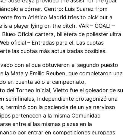
L! Jose Gaya provided the assist for the goal.
iándolo a córner. Centro: Luis Suarez from
ente from Atlético Madrid tries to pick out a
is a player lying on the pitch. VAR – GOAL! –
Blue» Oficial cartera, billetera de poliéster ultra
Web oficial – Entradas para el. Las cuotas
rte las cuotas más actualizadas posibles.
novado con el que obtuvieron el segundo puesto
de la Mata y Emilio Reuben, que completaron una
ndo en cuenta sólo el campeonato,
 del Torneo Inicial, Vietto fue el goleador de su
 en semifinales, Independiente protagonizó una
as, terminó con la paciencia de un ya nervioso
quipos pertenecen a la misma Comunidad
arse entre sí las mismas plazas en la
ando por entrar en competiciones europeas