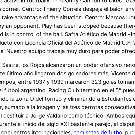
e active in football». ↑ «Danny Cannon to Direct GOA
 córner. Centro: Thierry Correia despeja el balón env
o take advantage of the situation. Centro: Marcos Llor
by an opponent. Play has been stopped because there 
is in control of the ball. Safta Atlético de Madrid «In 
cto con Licencia Oficial del Atlético de Madrid C.F. 
. Nuestro equipo trabaja muy duro para poder ofrece
io Sastre, los Rojos alcanzaron un poder ofensivo re
te último año llegaron dos goleadores más; Vicente 
tiempos; entre 1937 y 1939 marcaron 323 goles toma
 fútbol argentino. Racing Club terminó en el 5° puesto
ando la zona D del torneo y eliminando a Estudiantes
r, sumado a la imagen y las tres derrotas consecutiv
 al destituir a Jorge Valdano como técnico. Ambos e
nte el inicio del siglo XXI bastante parejo, al disput
 encuentros internacionales,
camisetas de futbol
pugn