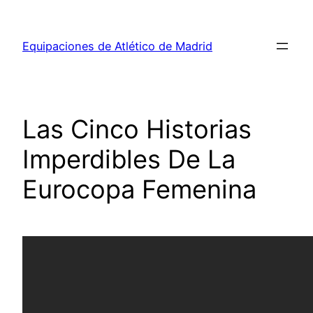
Saltar
al
Equipaciones de Atlético de Madrid
contenido
Las Cinco Historias
Imperdibles De La
Eurocopa Femenina