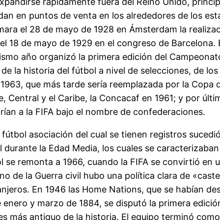
xpandirse rápidamente fuera del Reino Unido, principa
dan en puntos de venta en los alrededores de los est
irmara el 28 de mayo de 1928 en Ámsterdam la realiz
el 18 de mayo de 1929 en el congreso de Barcelona. 
smo año organizó la primera edición del Campeonat
 la historia del fútbol a nivel de selecciones, de los
 1963, que más tarde sería reemplazada por la Copa d
, Central y el Caribe, la Concacaf en 1961; y por últ
arían a la FIFA bajo el nombre de confederaciones.
 fútbol asociación del cual se tienen registros suced
 durante la Edad Media, los cuales se caracterizaban
tbol se remonta a 1966, cuando la FIFA se convirtió en
ino de la Guerra civil hubo una política clara de «cas
ranjeros. En 1946 las Home Nations, que se habían desa
re enero y marzo de 1884, se disputó la primera edic
s más antiguo de la historia. El equipo terminó como