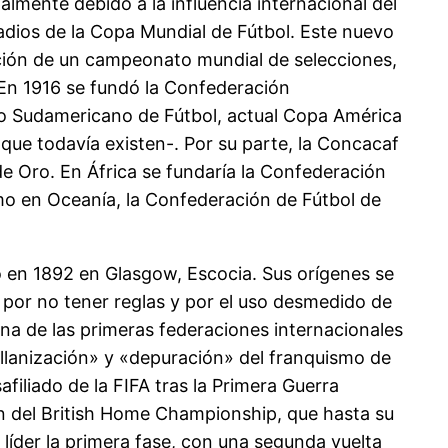
lmente debido a la influencia internacional del
adios de la Copa Mundial de Fútbol. Este nuevo
ación de un campeonato mundial de selecciones,
En 1916 se fundó la Confederación
o Sudamericano de Fútbol, actual Copa América
 que todavía existen-. Por su parte, la Concacaf
e Oro. En África se fundaría la Confederación
imo en Oceanía, la Confederación de Fútbol de
ió en 1892 en Glasgow, Escocia. Sus orígenes se
 por no tener reglas y por el uso desmedido de
 una de las primeras federaciones internacionales
tellanización» y «depuración» del franquismo de
filiado de la FIFA tras la Primera Guerra
ión del British Home Championship, que hasta su
 líder la primera fase, con una segunda vuelta