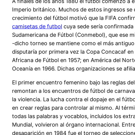
A finales de los años 1880 el fútbol comenzó a e
Imperio británico. Muchos de estos ingresos se 
crecimiento del fútbol motivó que la FIFA conf
camisetas de futbol
cuya sede sería confirmada 
Sudamericana de Fútbol (Conmebol), que ese mi
-dicho torneo se mantiene como el más antiguo de
disputaría por primera vez la Copa Concacaf en
Africana de Fútbol en 1957; en América del Norte
Oceanía en 1966. Dichas organizaciones se afili
El primer encuentro femenino bajo las reglas del
remontan a los encuentros de fútbol de carnaval
la violencia. La lucha contra el dopaje en el fú
en crear reglas para controlar al mismo. Al térm
todas las palabras y vocablos, incluidos los ext
Mundial, volvieron al órgano internacional. Ent
desaparición en 1984 fue el torneo de seleccione